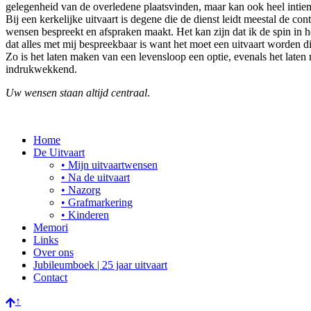
gelegenheid van de overledene plaatsvinden, maar kan ook heel inti
Bij een kerkelijke uitvaart is degene die de dienst leidt meestal de c
wensen bespreekt en afspraken maakt. Het kan zijn dat ik de spin in he
dat alles met mij bespreekbaar is want het moet een uitvaart worden di
Zo is het laten maken van een levensloop een optie, evenals het laten 
indrukwekkend.
Uw wensen staan altijd centraal
.
Home
De Uitvaart
• Mijn uitvaartwensen
• Na de uitvaart
• Nazorg
• Grafmarkering
• Kinderen
Memori
Links
Over ons
Jubileumboek | 25 jaar uitvaart
Contact
↑